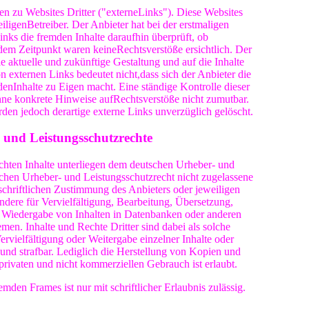
n zu Websites Dritter ("externeLinks"). Diese Websites
iligenBetreiber. Der Anbieter hat bei der erstmaligen
nks die fremden Inhalte daraufhin überprüft, ob
dem Zeitpunkt waren keineRechtsverstöße ersichtlich. Der
ie aktuelle und zukünftige Gestaltung und auf die Inhalte
 externen Links bedeutet nicht,dass sich der Anbieter die
enInhalte zu Eigen macht. Eine ständige Kontrolle dieser
ohne konkrete Hinweise aufRechtsverstöße nicht zumutbar.
en jedoch derartige externe Links unverzüglich gelöscht.
 und Leistungsschutzrechte
ichten Inhalte unterliegen dem deutschen Urheber- und
chen Urheber- und Leistungsschutzrecht nicht zugelassene
schriftlichen Zustimmung des Anbieters oder jeweiligen
ndere für Vervielfältigung, Bearbeitung, Übersetzung,
 Wiedergabe von Inhalten in Datenbanken oder anderen
en. Inhalte und Rechte Dritter sind dabei als solche
rvielfältigung oder Weitergabe einzelner Inhalte oder
et und strafbar. Lediglich die Herstellung von Kopien und
rivaten und nicht kommerziellen Gebrauch ist erlaubt.
emden Frames ist nur mit schriftlicher Erlaubnis zulässig.