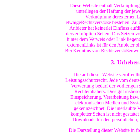
Diese Website enthält Verknüpfunge
unterliegen der Haftung der jewe
Verknüpfung derexternen Li
etwaigeRechtsverstöße bestehen. Zu 
Anbieter hat keinerlei Einfluss aufd
derverknüpften Seiten. Das Setzen von
hinter dem Verweis oder Link liegend
externenLinks ist für den Anbieter 
Bei Kenntnis von Rechtsverstößenwerd
3. Urheber-
Die auf dieser Website veröffentl
Leistungsschutzrecht. Jede vom deuts
Verwertung bedarf der vorherigen 
Rechteinhabers. Dies gilt insbeso
Einspeicherung, Verarbeitung bzw.
elektronischen Medien und System
gekennzeichnet. Die unerlaubte Ve
kompletter Seiten ist nicht gestatt
Downloads für den persönlichen, p
Die Darstellung dieser Website in fr