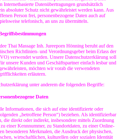
n Internetbasierte Datenübertragungen grundsätzlich
ein absoluter Schutz nicht gewährleistet werden kann. Aus
offenen Person frei, personenbezogene Daten auch auf
pielsweise telefonisch, an uns zu übermitteln.
 Begriffsbestimmungen
dee Thai Massage Inh. Jureeporn Hönning beruht auf den
päischen Richtlinien- und Verordnungsgeber beim Erlass der
O) verwendet wurden. Unsere Datenschutzerklärung soll
 für unsere Kunden und Geschäftspartner einfach lesbar und
 gewährleisten, möchten wir vorab die verwendeten
rifflichkeiten erläutern.
hutzerklärung unter anderem die folgenden Begriffe:
ersonenbezogene Daten
 Informationen, die sich auf eine identifizierte oder
Folgenden „betroffene Person“) beziehen. Als identifizierbar
, die direkt oder indirekt, insbesondere mittels Zuordnung
u einer Kennnummer, zu Standortdaten, zu einer Online-
en besonderen Merkmalen, die Ausdruck der physischen,
chen, wirtschaftlichen, kulturellen oder sozialen Identität