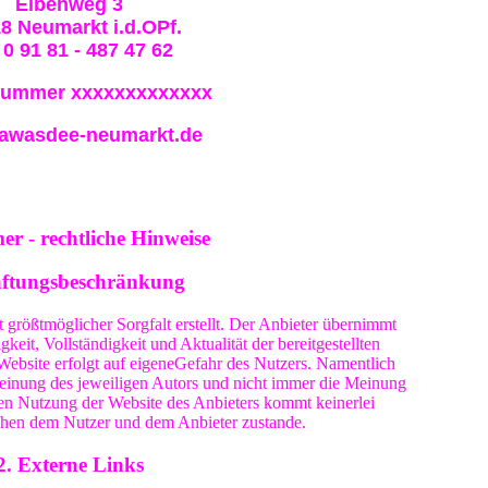
Eibenweg 3
8 Neumarkt i.d.OPf.
 0 91 81 - 487 47 62
nummer xxxxxxxxxxxxx
awasdee-neumarkt.de
er - rechtliche Hinweise
aftungsbeschränkung
 größtmöglicher Sorgfalt erstellt. Der Anbieter übernimmt
keit, Vollständigkeit und Aktualität der bereitgestellten
 Website erfolgt auf eigeneGefahr des Nutzers. Namentlich
einung des jeweiligen Autors und nicht immer die Meinung
nen Nutzung der Website des Anbieters kommt keinerlei
schen dem Nutzer und dem Anbieter zustande.
2. Externe Links