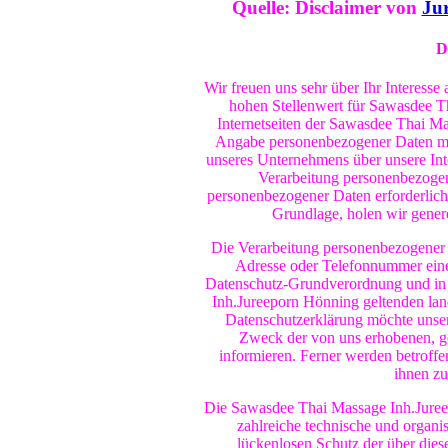
Quelle: Disclaimer von
Ju
D
Wir freuen uns sehr über Ihr Interess
hohen Stellenwert für Sawasdee T
Internetseiten der Sawasdee Thai Ma
Angabe personenbezogener Daten mög
unseres Unternehmens über unsere Int
Verarbeitung personenbezogene
personenbezogener Daten erforderlich 
Grundlage, holen wir genere
Die Verarbeitung personenbezogener 
Adresse oder Telefonnummer einer 
Datenschutz-Grundverordnung und in
Inh.Jureeporn Hönning geltenden lan
Datenschutzerklärung möchte unser
Zweck der von uns erhobenen, g
informieren. Ferner werden betroffe
ihnen zu
Die Sawasdee Thai Massage Inh.Jureep
zahlreiche technische und organ
lückenlosen Schutz der über dies