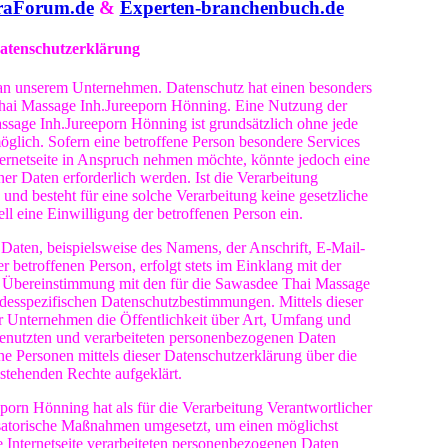
raForum.de
&
Experten-branchenbuch.de
atenschutzerklärung
e an unserem Unternehmen. Datenschutz hat einen besonders
hai Massage Inh.Jureeporn Hönning. Eine Nutzung der
ssage Inh.Jureeporn Hönning ist grundsätzlich ohne jede
lich. Sofern eine betroffene Person besondere Services
ernetseite in Anspruch nehmen möchte, könnte jedoch eine
r Daten erforderlich werden. Ist die Verarbeitung
und besteht für eine solche Verarbeitung keine gesetzliche
ll eine Einwilligung der betroffenen Person ein.
Daten, beispielsweise des Namens, der Anschrift, E-Mail-
betroffenen Person, erfolgt stets im Einklang mit der
 Übereinstimmung mit den für die Sawasdee Thai Massage
desspezifischen Datenschutzbestimmungen. Mittels dieser
 Unternehmen die Öffentlichkeit über Art, Umfang und
enutzten und verarbeiteten personenbezogenen Daten
ne Personen mittels dieser Datenschutzerklärung über die
stehenden Rechte aufgeklärt.
orn Hönning hat als für die Verarbeitung Verantwortlicher
isatorische Maßnahmen umgesetzt, um einen möglichst
e Internetseite verarbeiteten personenbezogenen Daten